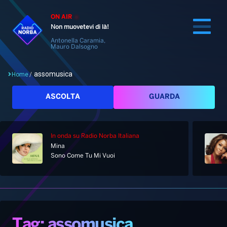
ON AIR
Non muovetevi di là!
Antonella Caramia,
Mauro Dalsogno
assomusica
Home
/
Cerca
ASCOLTA
GUARDA
In onda
su Radio Norba Italiana
Home
Mina
Sono Come Tu Mi Vuoi
Radio
Notizie
Palinsesto
Pod&Play
Classifiche
Top News
Tag: assomusica