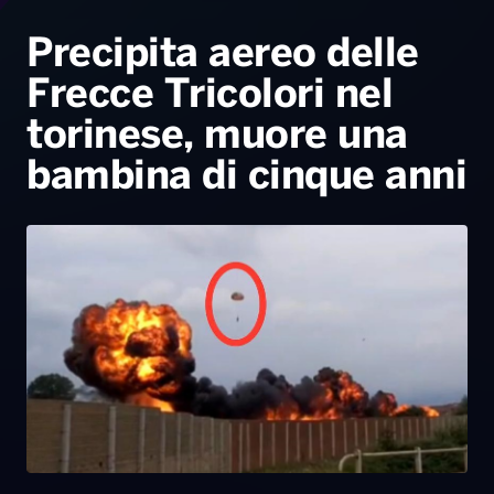
Radio Norba News TV
PALATOUR
Musica e Spettacolo
Notiziario
Generale
Precipita aereo delle
Frecce Tricolori nel
Voce al Bari
Sport
Interviste
Novità
torinese, muore una
Battiti Live 2026
Radio Norba Consiglia
Oroscopo
bambina di cinque anni
Leggerissime
Speciale Astrabilia 2026
Gallery