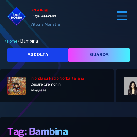
ON AIR
E’ già weekend
Vittoria Marletta
Bambina
Home
/
Cerca
ASCOLTA
GUARDA
In onda
su Radio Norba Italiana
Home
Cesare Cremonini
Maggese
Radio
Notizie
Palinsesto
Pod&Play
Classifiche
Top News
Tag: Bambina
Gallery
Giochi&Concorsi
Locali
Playlist
Hit Dance