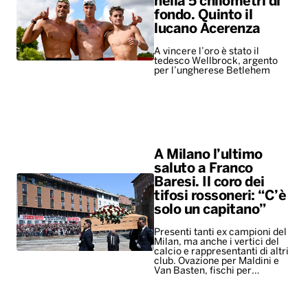
nella 5 chilometri di
fondo. Quinto il
lucano Acerenza
A vincere l’oro è stato il
tedesco Wellbrock, argento
per l’ungherese Betlehem
A Milano l’ultimo
saluto a Franco
Baresi. Il coro dei
tifosi rossoneri: “C’è
solo un capitano”
Presenti tanti ex campioni del
Milan, ma anche i vertici del
calcio e rappresentanti di altri
club. Ovazione per Maldini e
Van Basten, fischi per…