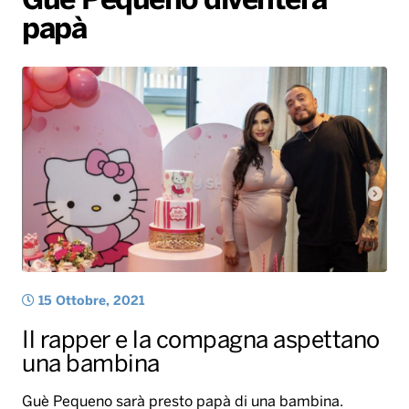
Guè Pequeno diventerà
papà
Radio Norba News TV
PALATOUR
Musica e Spettacolo
Notiziario
Generale
Voce al Bari
Sport
Interviste
Novità
Battiti Live 2026
Radio Norba Consiglia
Oroscopo
Leggerissime
Speciale Astrabilia 2026
Gallery
15 Ottobre, 2021
Il rapper e la compagna aspettano
una bambina
Guè Pequeno sarà presto papà di una bambina.