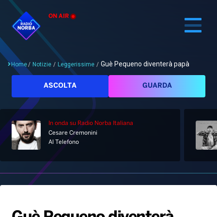
ON AIR
Guè Pequeno diventerà papà
Home
/
Notizie
/
Leggerissime
/
Cerca
ASCOLTA
GUARDA
In onda
su Radio Norba Italiana
Home
Cesare Cremonini
Al Telefono
Radio
Notizie
Palinsesto
Pod&Play
Classifiche
Top News
Gallery
Giochi&Concorsi
Locali
Playlist
Hit Dance