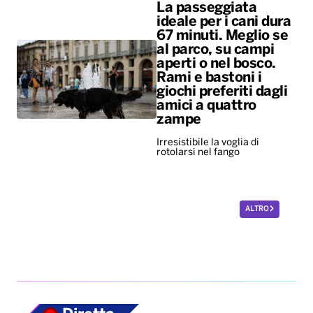
La passeggiata
ideale per i cani dura
67 minuti. Meglio se
al parco, su campi
aperti o nel bosco.
Rami e bastoni i
giochi preferiti dagli
amici a quattro
zampe
Irresistibile la voglia di
rotolarsi nel fango
ALTRO