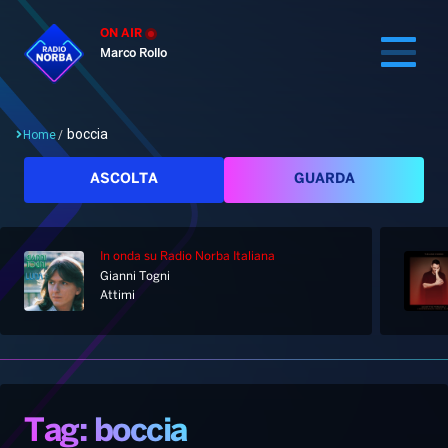
ON AIR
Marco Rollo
boccia
Home
/
Cerca
ASCOLTA
GUARDA
In onda
su Radio Norba Italiana
Home
Gianni Togni
Attimi
Radio
Notizie
Palinsesto
Pod&Play
Classifiche
Top News
Tag: boccia
Gallery
Giochi&Concorsi
Locali
Playlist
Hit Dance