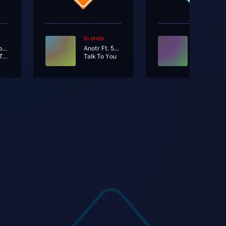
In onda
In onda
Benson Boone
Anotr Ft. 54 Ultra
Beautiful Things
Talk To You