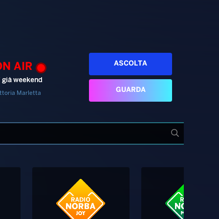
ASCOLTA
ON AIR
’ già weekend
GUARDA
ttoria Marletta