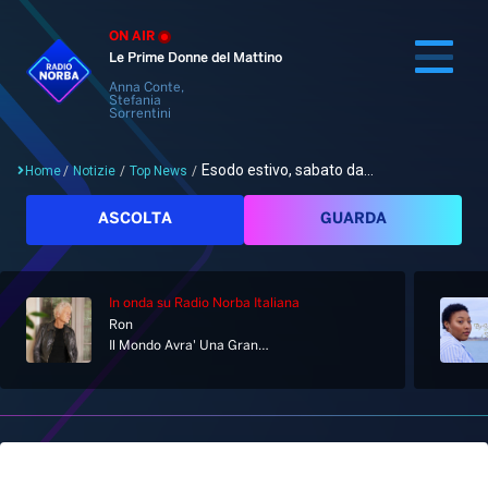
ON AIR
Le Prime Donne del Mattino
Anna Conte,
Stefania
Sorrentini
Esodo estivo, sabato da...
Home
/
Notizie
/
Top News
/
Cerca
ASCOLTA
GUARDA
In onda
su Radio Norba Italiana
Home
Ron
Il Mondo Avra' Una Grande Anima
Radio
Notizie
Palinsesto
Pod&Play
Classifiche
Top News