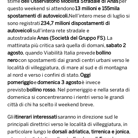
stime
dell’Osservatorio Mobilità Stradale di Anas
per
questo weekend si attendono
13 milioni e 155mila
spostamenti di autoveicoli.
Nell’intero mese di luglio si
sono registrati
234,7 milioni dispostamenti di
autoveicoli
sull’intera rete stradale e
autostradale
Anas (Società del Gruppo FS)
. La
mattinata più critica sarà quella di domani,
sabato 2
agosto
, quando Viabilità Italia prevede
bollino
nero
con spostamenti dai grandi centri urbani verso le
località di villeggiatura, di mare al sud e di montagna
al nord e verso i confini di stato.
Oggi
pomeriggio
e
domenica 3 agosto
è invece
previsto
bollino rosso
. Nel pomeriggio e nella serata di
domenica si concentreranno i rientri verso le grandi
città di chi ha scelto il weekend breve.
Gli
itinerari interessati
saranno in direzione sud le
principali direttrici verso le località di villeggiatura, in
particolare lungo le
dorsali adriatica, tirrenica e jonica
,