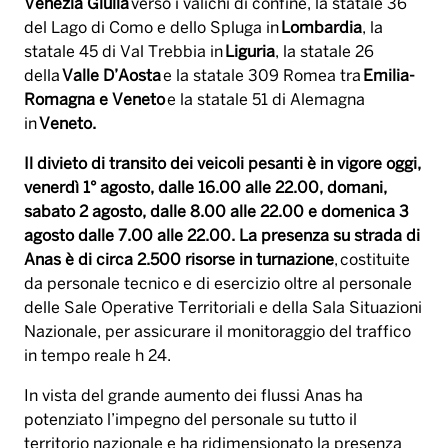
Venezia Giulia
verso i valichi di confine, la statale 36
del Lago di Como e dello Spluga in
Lombardia
, la
statale 45 di Val Trebbia in
Liguria
, la statale 26
della
Valle D’Aosta
e la statale 309 Romea tra
Emilia-
Romagna e Veneto
e la statale 51 di Alemagna
in
Veneto.
Il divieto di transito dei veicoli pesanti è in vigore oggi,
venerdì 1° agosto, dalle 16.00 alle 22.00, domani,
sabato 2 agosto, dalle 8.00 alle 22.00 e domenica 3
agosto dalle 7.00 alle 22.00. La presenza su strada di
Anas è di circa 2.500 risorse in turnazione
, costituite
da personale tecnico e di esercizio oltre al personale
delle Sale Operative Territoriali e della Sala Situazioni
Nazionale, per assicurare il monitoraggio del traffico
in tempo reale h 24.
In vista del grande aumento dei flussi Anas ha
potenziato l’impegno del personale su tutto il
territorio nazionale e ha ridimensionato la presenza