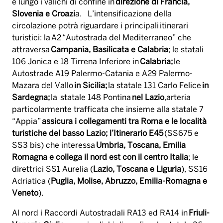
e lungo i valichi di confine in
direzione di Francia,
Slovenia e Croazi
a. L’intensificazione della
circolazione potrà riguardare i principali itinerari
turistici: la A2 “Autostrada del Mediterraneo” che
attraversa
Campania, Basilicata e Calabria
; le statali
106 Jonica e 18 Tirrena Inferiore in
Calabria;
le
Autostrade A19 Palermo-Catania e A29 Palermo-
Mazara del Vallo
in Sicilia;
la statale 131 Carlo Felice
in
Sardegna;
la statale 148 Pontina
nel Lazio
,arteria
particolarmente trafficata che insieme alla statale 7
“Appia”
assicura i collegamenti tra Roma e le località
turistiche del basso Lazio; l’Itinerario E45
(SS675 e
SS3 bis) che interessa
Umbria, Toscana, Emilia
Romagna e collega il nord est con il centro Italia
; le
direttrici SS1 Aurelia (
Lazio, Toscana e Liguria
), SS16
Adriatica (
Puglia, Molise, Abruzzo, Emilia-Romagna e
Veneto
).
Al nord i Raccordi Autostradali RA13 ed RA14 in
Friuli-