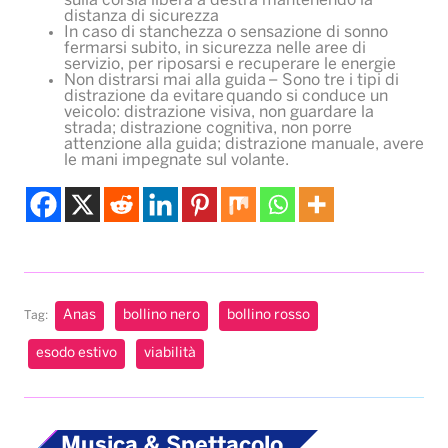
sulla corsia libera a destra mantenendo la
distanza di sicurezza
In caso di stanchezza o sensazione di sonno
fermarsi subito, in sicurezza nelle aree di
servizio, per riposarsi e recuperare le energie
Non distrarsi mai alla guida – Sono tre i tipi di
distrazione da evitare quando si conduce un
veicolo: distrazione visiva, non guardare la
strada; distrazione cognitiva, non porre
attenzione alla guida; distrazione manuale, avere
le mani impegnate sul volante.
Anas
bollino nero
bollino rosso
Tag:
esodo estivo
viabilità
Musica & Spettacolo