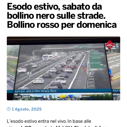
Esodo estivo, sabato da
Gallery
Giochi&Concorsi
Locali
Playlist
Hit Dance
bollino nero sulle strade.
Radio Norba News TV
PALATOUR
Musica e Spettacolo
Notiziario
Generale
Bollino rosso per domenica
Voce al Bari
Sport
Interviste
Novità
Battiti Live 2026
Radio Norba Consiglia
Oroscopo
Leggerissime
Speciale Astrabilia 2026
Gallery
1 Agosto, 2025
L’esodo estivo entra nel vivo. In base alle