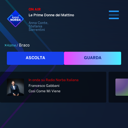
ON AIR
Le Prime Donne del Mattino
Anna Conte,
Stefania
Sorrentini
Braco
Home
/
Cerca
ASCOLTA
GUARDA
In onda
su Radio Norba Italiana
Home
Francesco Gabbani
Così Come Mi Viene
Radio
Notizie
Palinsesto
Pod&Play
Classifiche
Top News