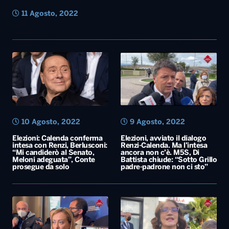
10 Agosto, 2022
9 Agosto, 2022
Elezioni: Calenda conferma
Elezioni, avviato il dialogo
intesa con Renzi, Berlusconi:
Renzi-Calenda. Ma l’intesa
“Mi candiderò al Senato,
ancora non c’è. M5S, Di
Meloni adeguata”, Conte
Battista chiude: “Sotto Grillo
prosegue da solo
padre-padrone non ci sto”
8 Agosto, 2022
30 Luglio, 2022
Elezioni: Centrodestra,
Elezioni, Grillo: “Alcuni di noi
Meloni: “Il nome del premier
contagiati dagli ‘zombie’ ma
sono io, regole chiare”.
vinceremo”. Calenda: “Entro
Reazioni nel centrosinistra
lunedì decidiamo se stare col