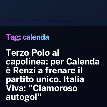
Gallery
Giochi&Concorsi
Locali
Playlist
Hit Dance
Radio Norba News TV
PALATOUR
Musica e Spettacolo
Notiziario
Generale
Terzo Polo al
capolinea: per Calenda
Voce al Bari
Sport
Interviste
Novità
è Renzi a frenare il
Battiti Live 2026
Radio Norba Consiglia
Oroscopo
partito unico. Italia
Leggerissime
Speciale Astrabilia 2026
Gallery
Viva: “Clamoroso
autogol”