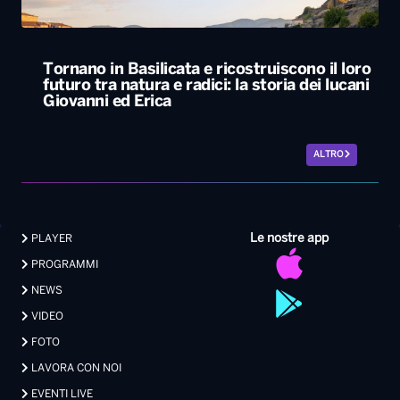
ALTRO
Le nostre app
PLAYER
PROGRAMMI
NEWS
VIDEO
FOTO
LAVORA CON NOI
EVENTI LIVE
CONTATTI PUBBLICITÀ
MEDIA PARTNERSHIP
Privacy
|
Preferenze Privacy
|
Cookie
|
Contatti