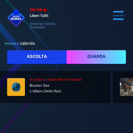
ON AIR
Liberi Tutti
Simona Valenti,
Cristobal
calenda
Home
/
Cerca
ASCOLTA
GUARDA
In onda
su Radio Norba Italiana
Home
Brunori Sas
L'albero Delle Noci
Radio
Notizie
Palinsesto
Pod&Play
Classifiche
Top News
Tag: calenda