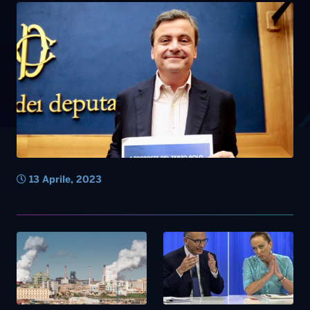
13 Aprile, 2023
26 Gennaio, 2023
13 Settembre, 2022
Ex Ilva, scontro Emiliano –
Duello Meloni-Letta, il
Calenda, sulla valutazione
fairplay e l’amore. Il ‘no’
preventiva del danno
comune alle larghe intese.
sanitario. Il leader di azione:
Salvini bacchetta l’alleata sul
soffoca l’iniziativa dei
caro-bollette. Calenda:
privati. Per il governatore
“Dibattito tra Sandra e
tutela i cittadini
Raimondo”