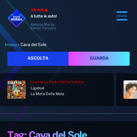
ON AIR
A tutte le auto!
Alessia Marty,
Enrico Fornaro
Cava del Sole
Home
/
Cerca
ASCOLTA
GUARDA
In onda
su Radio Norba Italiana
Home
Ligabue
La Metà Della Mela
Radio
Notizie
Palinsesto
Pod&Play
Classifiche
Top News
Tag: Cava del Sole