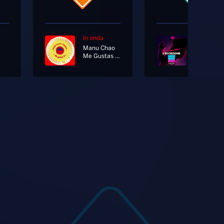
In onda
In onda
Manu Chao
Madame
Me Gustas Tu
L'eccezio