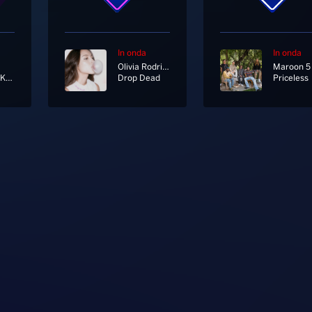
In onda
In onda
Olivia Rodrigo
Maroon 5
Love Will Keep Us Alive
Drop Dead
Priceless