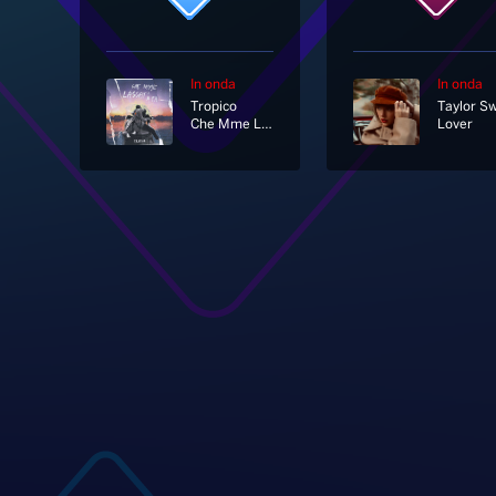
In onda
In onda
Tropico
Taylor Sw
Che Mme Lassat' A Fa
Lover