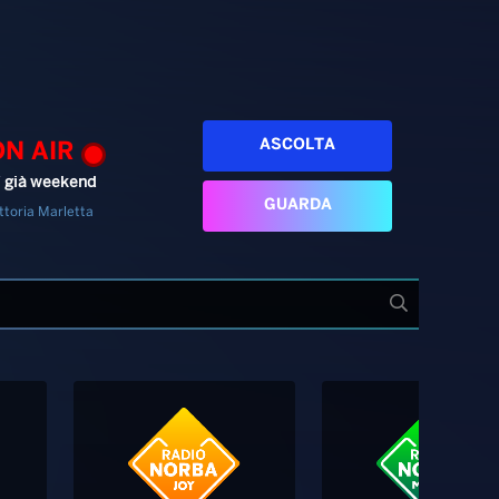
ASCOLTA
ON AIR
’ già weekend
GUARDA
ttoria Marletta