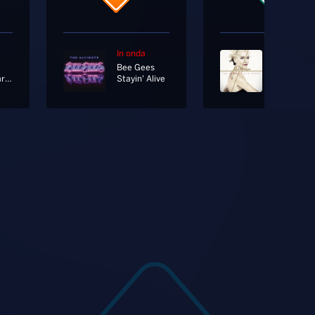
In onda
In onda
Bee Gees
Rettore
Dimenticarsi Alle 7
Stayin' Alive