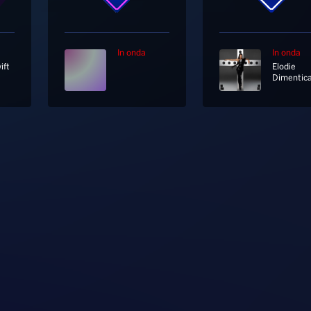
In onda
In onda
ift
Elodie