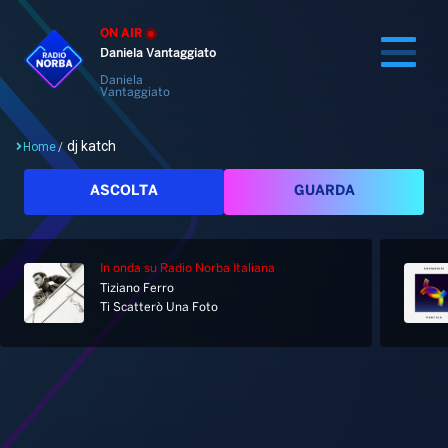
ON AIR
Daniela Vantaggiato
Daniela
Vantaggiato
dj katch
Home
/
Cerca
ASCOLTA
GUARDA
In onda
su Radio Norba Italiana
Home
Tiziano Ferro
Ti Scatterò Una Foto
Radio
Notizie
Palinsesto
Pod&Play
Classifiche
Top News
Tag: dj katch