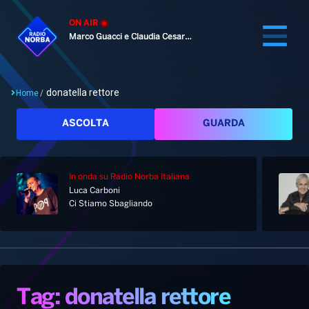
ON AIR
Marco Guacci e Claudia Cesaroni
donatella rettore
Home
/
Cerca
ASCOLTA
GUARDA
In onda
su Radio Norba Italiana
Home
Luca Carboni
Ci Stiamo Sbagliando
Radio
Notizie
Palinsesto
Pod&Play
Classifiche
Top News
Tag: donatella rettore
Gallery
Giochi&Concorsi
Locali
Playlist
Hit Dance