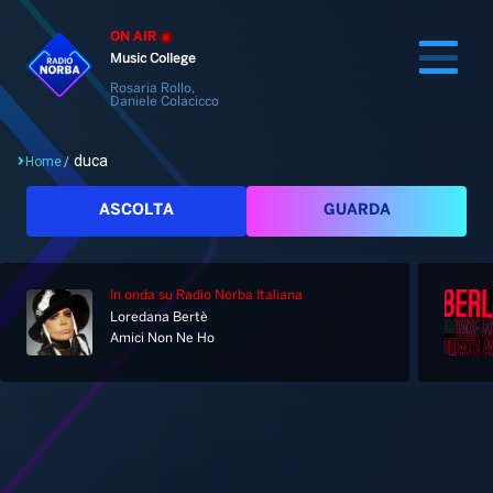
ON AIR
Music College
Rosaria Rollo,
Daniele Colacicco
duca
Home
/
Cerca
ASCOLTA
GUARDA
In onda
su Radio Norba Italiana
Home
Loredana Bertè
Amici Non Ne Ho
Radio
Notizie
Palinsesto
Pod&Play
Classifiche
Top News
Tag: duca