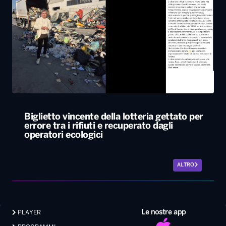
Biglietto vincente della lotteria gettato per
errore tra i rifiuti e recuperato dagli
operatori ecologici
ALTRO
Le nostre app
PLAYER
PROGRAMMI
NEWS
VIDEO
FOTO
LAVORA CON NOI
EVENTI LIVE