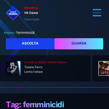
ON AIR
Hit Dance
Carlo Gallo
femminicidi
Home
/
Cerca
ASCOLTA
GUARDA
In onda
su Radio Norba Italiana
Home
Tiziano Ferro
Lento/veloce
Radio
Notizie
Palinsesto
Pod&Play
Classifiche
Top News
Tag: femminicidi
Gallery
Giochi&Concorsi
Locali
Playlist
Hit Dance