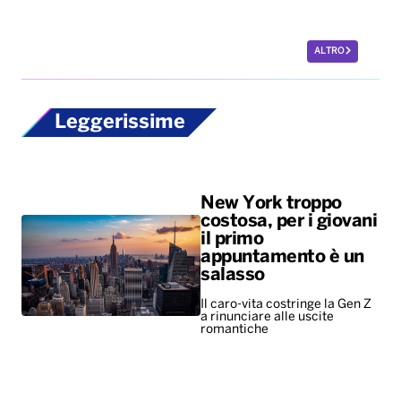
New York troppo
costosa, per i giovani
il primo
appuntamento è un
salasso
Il caro-vita costringe la Gen Z
a rinunciare alle uscite
romantiche
La passeggiata
ideale per i cani dura
67 minuti. Meglio se
al parco, su campi
aperti o nel bosco.
Rami e bastoni i