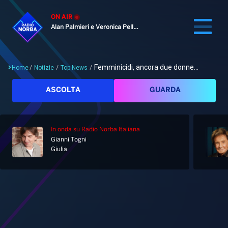
ON AIR
Alan Palmieri e Veronica Pellegrino
Femminicidi, ancora due donne...
Home
/
Notizie
/
Top News
/
Cerca
ASCOLTA
GUARDA
In onda
su Radio Norba Italiana
Home
Gianni Togni
Giulia
Radio
Notizie
Palinsesto
Pod&Play
Classifiche
Top News
Gallery
Giochi&Concorsi
Locali
Playlist
Hit Dance