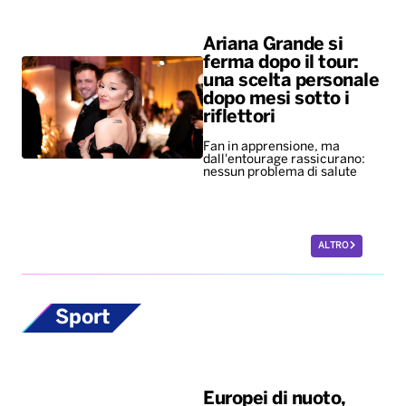
Fan in apprensione, ma
dall'entourage rassicurano:
nessun problema di salute
ALTRO
Sport
Europei di nuoto,
bronzo per Paltrinieri
nella 5 chilometri di
fondo. Quinto il
lucano Acerenza
A vincere l’oro è stato il
tedesco Wellbrock, argento
per l’ungherese Betlehem