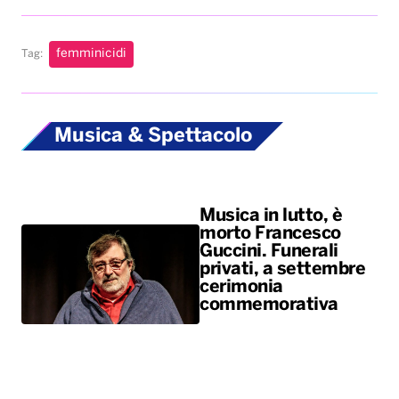
Musica in lutto, è
morto Francesco
Guccini. Funerali
privati, a settembre
cerimonia
commemorativa
Ariana Grande si
ferma dopo il tour:
una scelta personale
dopo mesi sotto i
riflettori