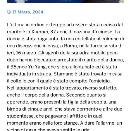
ieri, 16 marzo. Gli agenti della squadra mobile poco
dopo hanno bloccato e arrestato il marito della donna,
il 36enne Yu Yang, che si era allontanato ed è stato
individuato in strada. Stamane è stato trovato in casa
il coltello con il quale è stato compito l’omicidio.
Nell’appartamento è stato trovato, riverso sul letto,
anche il corpo della donna. Secondo quanto si
apprende, erano presentì la figlia della coppia, una
bimba di cinque anni, che stava dormento e altre due
studentesse, che pagavano l’affitto e in quel
momento erano nelle loro stanze. A dare l’allarme, un
vicino di casa che aveva sentito le urla.
A Tuarisano, nel Leccese, ieri un’altra donna, Aneta
Danelczyk, 50 anni, originaria della Polonia, è stata e
uccisa a coltellate dal marito, dal quale si stava
separando, Albano Galati, 57 anni. È stato proprio lui a
chiamare gli agenti e, dopo aver confessato, è stato
sottoposto a fermo. Nell’aggressione è rimasta ferita