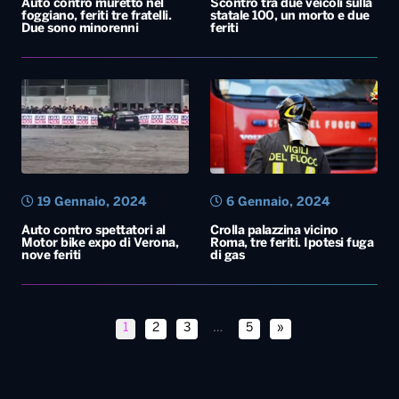
Auto contro muretto nel
Scontro tra due veicoli sulla
foggiano, feriti tre fratelli.
statale 100, un morto e due
Due sono minorenni
feriti
19 Gennaio, 2024
6 Gennaio, 2024
Auto contro spettatori al
Crolla palazzina vicino
Motor bike expo di Verona,
Roma, tre feriti. Ipotesi fuga
nove feriti
di gas
1
2
3
…
5
»