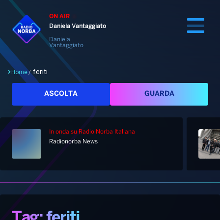
ON AIR
Daniela Vantaggiato
Daniela
Vantaggiato
feriti
Home
/
Cerca
ASCOLTA
GUARDA
In onda
su Radio Norba Italiana
Home
Radionorba News
Radio
Notizie
Palinsesto
Pod&Play
Classifiche
Top News
Tag: feriti