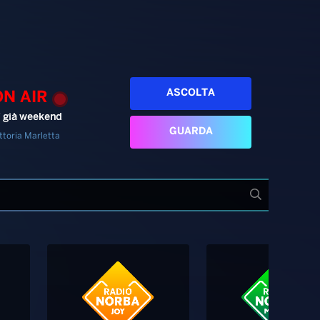
ASCOLTA
ON AIR
’ già weekend
GUARDA
ttoria Marletta