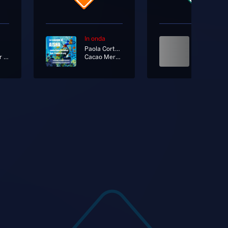
In onda
In onda
Paola Cortellesi
Bring Your Love [Radio Edit]
Cacao Meravigliao