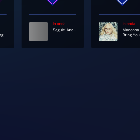
In onda
In onda
Seguici Anche In Diretta Tv Al Canale 11 E 730 Di Sky
Madonna
Anche Fragile