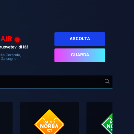
 AIR
ASCOLTA
uovetevi di là!
GUARDA
lla Caramia,
 Dalsogno