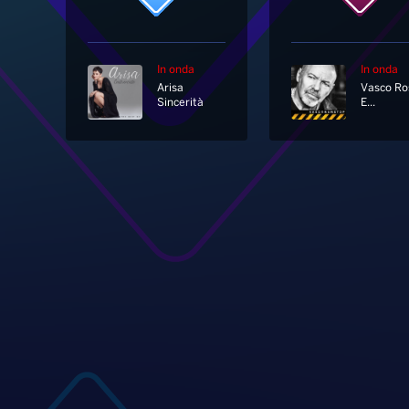
In onda
In onda
Arisa
Vasco Ro
Sincerità
E...