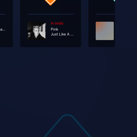
In onda
In onda
Radionorba News
Pink
Just Like A Pill