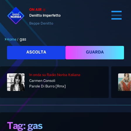
ON AIR
Denitto Imperfetto
Beppe Denitto
gas
Home
/
Cerca
ASCOLTA
GUARDA
In onda
su Radio Norba Italiana
Home
Carmen Consoli
Parole Di Burro [Rmx]
Radio
Notizie
Palinsesto
Pod&Play
Classifiche
Top News
Tag: gas
Gallery
Giochi&Concorsi
Locali
Playlist
Hit Dance