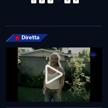
1
2
3
…
6
»
Diretta