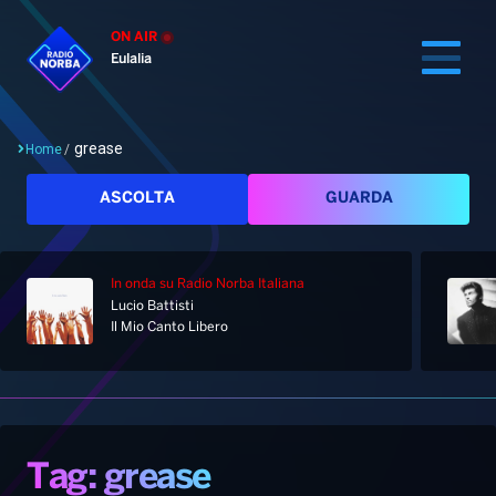
ON AIR
Eulalia
grease
Home
/
Cerca
ASCOLTA
GUARDA
In onda
su Radio Norba Italiana
Home
Lucio Battisti
Il Mio Canto Libero
Radio
Notizie
Palinsesto
Pod&Play
Classifiche
Top News
Tag: grease
Gallery
Giochi&Concorsi
Locali
Playlist
Hit Dance