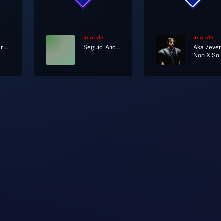
In onda
In onda
Barbra Streisand
Seguici Anche In Diretta Tv Al Canale 11 E 730 Di Sky
Aka 7eve