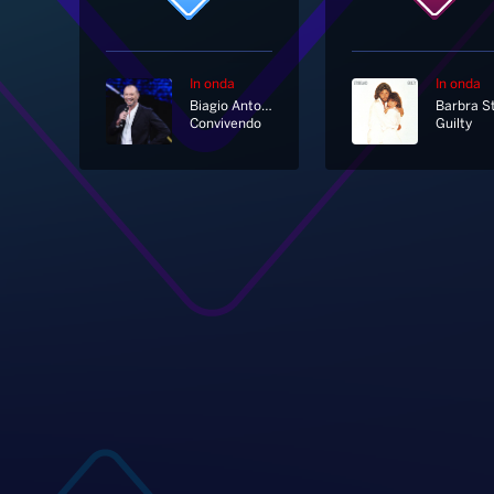
In onda
In onda
Biagio Antonacci
Convivendo
Guilty