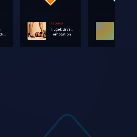
In onda
In onda
n
Hugel; Bryson Tiller
Non X Soldi [Clean]
Temptation