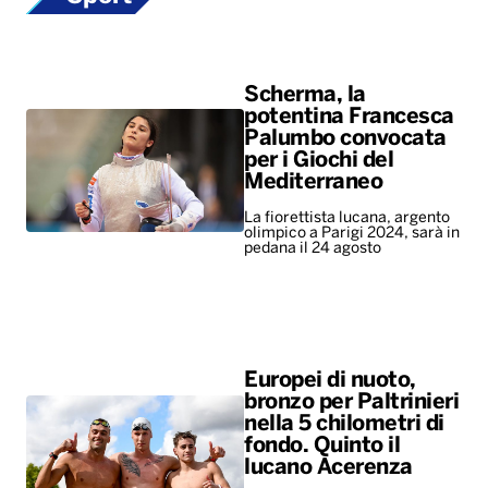
Mediterraneo
La fiorettista lucana, argento
olimpico a Parigi 2024, sarà in
pedana il 24 agosto
Europei di nuoto,
bronzo per Paltrinieri
nella 5 chilometri di
fondo. Quinto il
lucano Acerenza
A vincere l’oro è stato il
tedesco Wellbrock, argento
per l’ungherese Betlehem
ALTRO