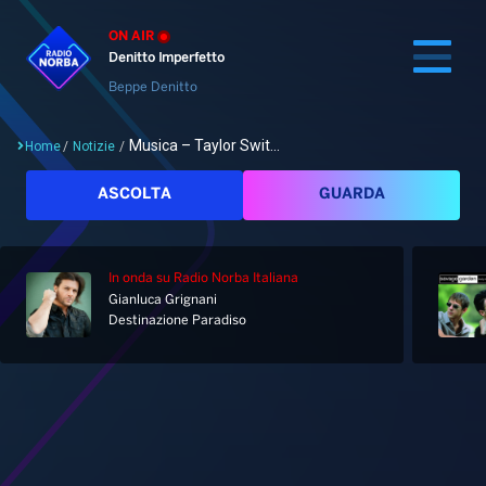
ON AIR
Denitto Imperfetto
Beppe Denitto
Musica – Taylor Swit...
Home
/
Notizie
/
Cerca
ASCOLTA
GUARDA
In onda
su Radio Norba Italiana
Home
Gianluca Grignani
Destinazione Paradiso
Radio
Notizie
Palinsesto
Pod&Play
Classifiche
Top News
Gallery
Giochi&Concorsi
Locali
Playlist
Hit Dance