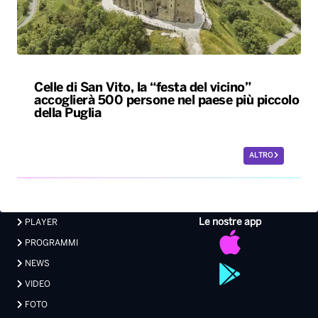
della Puglia
ALTRO
Le nostre app
PLAYER
PROGRAMMI
NEWS
VIDEO
FOTO
LAVORA CON NOI
EVENTI LIVE
CONTATTI PUBBLICITÀ
MEDIA PARTNERSHIP