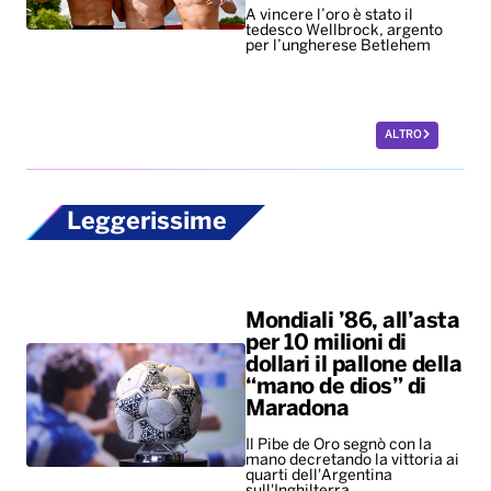
Leggerissime
Mondiali ’86, all’asta
per 10 milioni di
dollari il pallone della
“mano de dios” di
Maradona
Il Pibe de Oro segnò con la
mano decretando la vittoria ai
quarti dell'Argentina
sull'Inghilterra
New York troppo
costosa, per i giovani