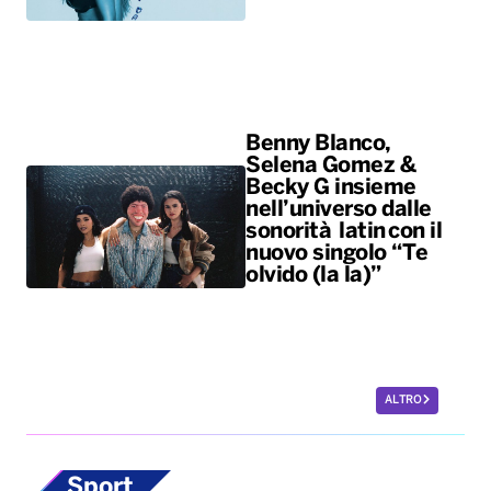
Becky G insieme
nell’universo dalle
sonorità latin con il
nuovo singolo “Te
olvido (la la)”
ALTRO
Sport
Scherma, la
potentina Francesca
Palumbo convocata
per i Giochi del