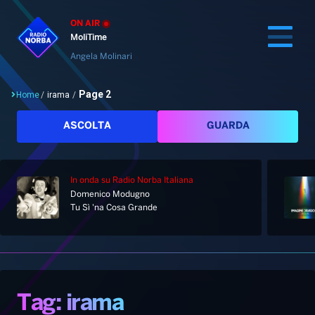
ON AIR
MoliTime
Angela Molinari
Page 2
Home
/
irama
/
Cerca
ASCOLTA
GUARDA
In onda
su Radio Norba Italiana
Home
Domenico Modugno
Tu Sì 'na Cosa Grande
Radio
Notizie
Palinsesto
Pod&Play
Classifiche
Top News
Tag: irama
Gallery
Giochi&Concorsi
Locali
Playlist
Hit Dance