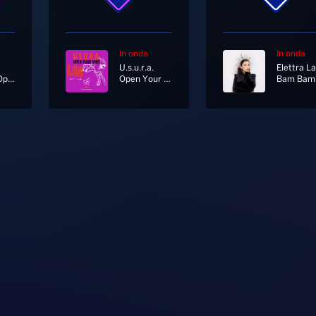
In onda
In onda
U.s.u.r.a.
Smooth Operator
Open Your Mind