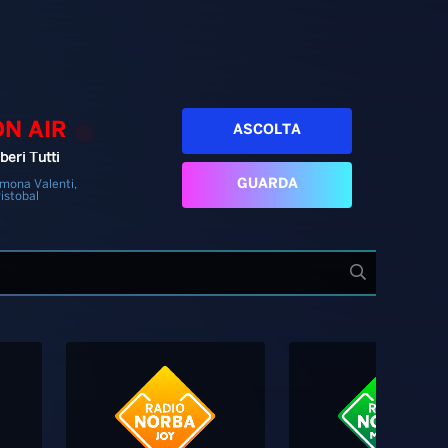
ON AIR
ASCOLTA
beri Tutti
GUARDA
mona Valenti,
istobal