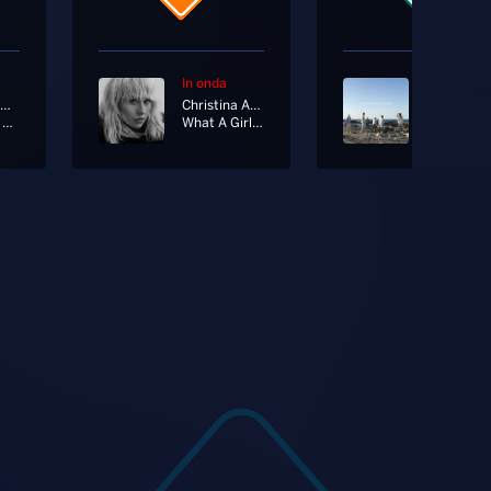
In onda
In onda
Elettra Lamborghini
Christina Aguilera
Negramar
Bam Bam Bambina
What A Girl Wants