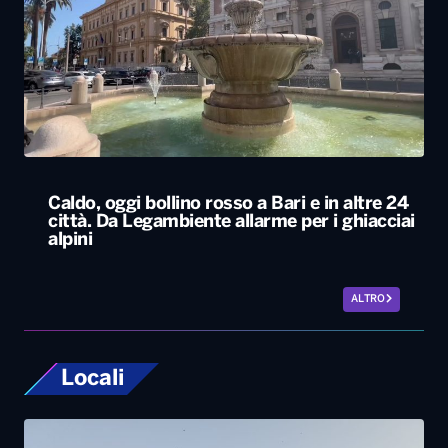
Caldo, oggi bollino rosso a Bari e in altre 24
città. Da Legambiente allarme per i ghiacciai
alpini
ALTRO
Locali