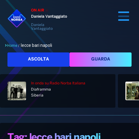
ON AIR
Daniela Vantaggiato
Daniela
Vantaggiato
lecce bari napoli
Home
/
Cerca
ASCOLTA
GUARDA
In onda
su Radio Norba Italiana
Home
Diaframma
Siberia
Radio
Notizie
Palinsesto
Pod&Play
Classifiche
Top News
Tag: lecce bari napoli