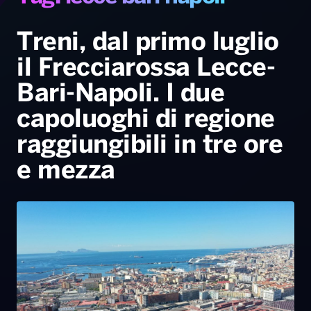
Gallery
Giochi&Concorsi
Locali
Playlist
Hit Dance
Radio Norba News TV
PALATOUR
Musica e Spettacolo
Notiziario
Generale
Treni, dal primo luglio
il Frecciarossa Lecce-
Voce al Bari
Sport
Interviste
Novità
Bari-Napoli. I due
Battiti Live 2026
Radio Norba Consiglia
Oroscopo
capoluoghi di regione
Leggerissime
Speciale Astrabilia 2026
Gallery
raggiungibili in tre ore
e mezza