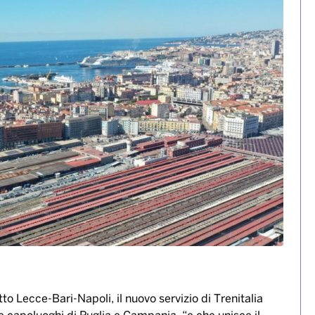
 Frecciarossa Lecce-Bari-
di regione raggiungibili in