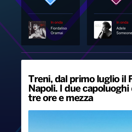
In onda
In onda
Fiordaliso
Adele
Oramai