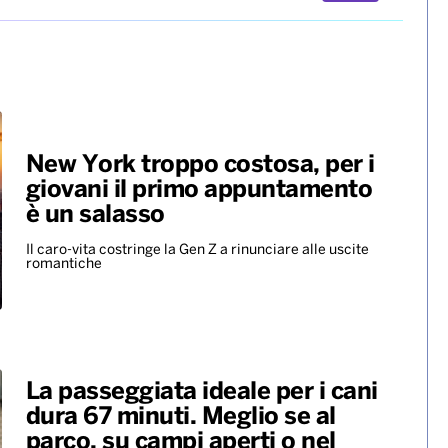
A Milano l’ultimo saluto a
Franco Baresi. Il coro dei tifosi
rossoneri: “C’è solo un
capitano”
Presenti tanti ex campioni del Milan, ma anche i
vertici del calcio e rappresentanti di altri club.
Ovazione per Maldini e Van Basten, fischi per…
ALTRO
New York troppo costosa, per i