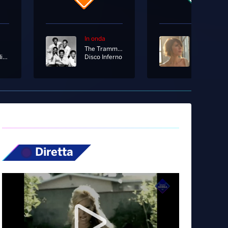
In onda
In onda
The Trammps
Giorgia
Follia Mediterranea
Disco Inferno