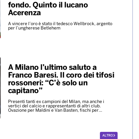
ALTRO
Europei di nuoto, bronzo per
Paltrinieri nella 5 chilometri di
fondo. Quinto il lucano
Acerenza
A vincere l’oro è stato il tedesco Wellbrock, argento
per l’ungherese Betlehem