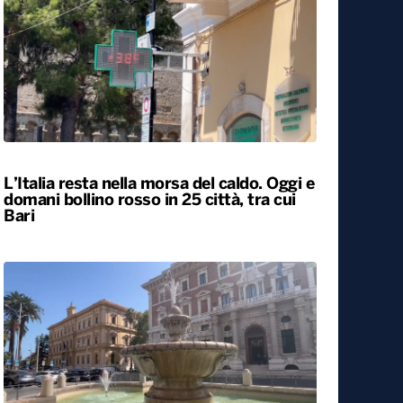
Il Consiglio dei ministri approva nuovo
taglio delle accise sul gasolio: resta di 17
centesimi al litro fino al 25 agosto