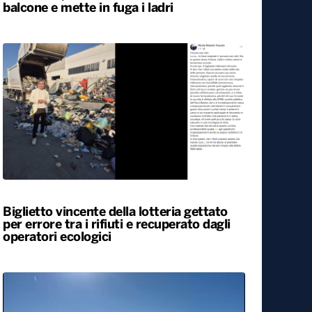
Svegliato dall’esplosione di uno sportello
bancomat, residente lancia cocci dal
balcone e mette in fuga i ladri