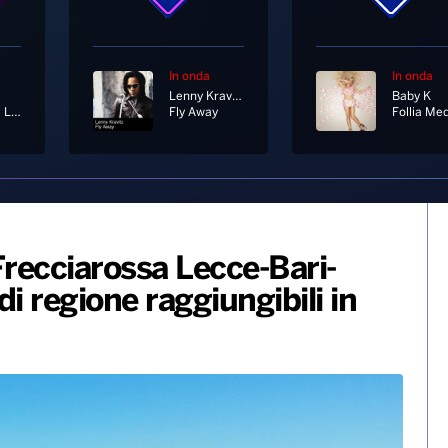
In onda
In onda
Lenny Kravitz
Baby K
Someone Like You
Fly Away