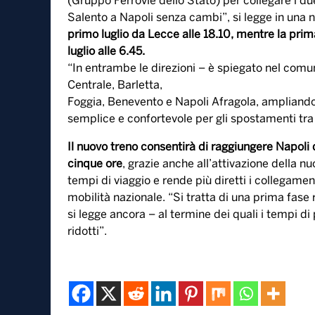
30 Maggio, 2026
Al via dal primo luglio il primo Frecciarossa dire
(Gruppo Ferrovie dello Stato) per collegare i du
Salento a Napoli senza cambi”, si legge in una 
primo luglio da Lecce alle 18.10, mentre la pri
luglio alle 6.45.
“In entrambe le direzioni – è spiegato nel comuni
Centrale, Barletta,
Foggia, Benevento e Napoli Afragola, ampliando 
semplice e confortevole per gli spostamenti tr