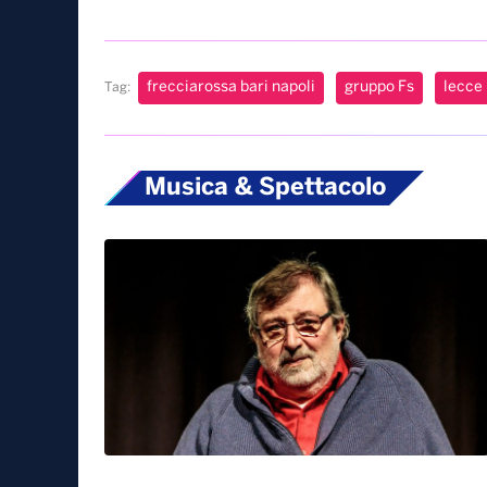
Il nuovo treno consentirà di raggiungere Napoli 
cinque ore
, grazie anche all’attivazione della n
tempi di viaggio e rende più diretti i collegament
mobilità nazionale. “Si tratta di una prima fase 
si legge ancora – al termine dei quali i tempi d
ridotti”.
frecciarossa bari napoli
gruppo Fs
lecce 
Tag:
Musica & Spettacolo