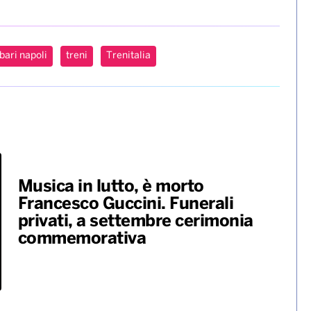
da Bari in circa tre ore e mezza e da Lecce in circa
uova tratta Napoli-Cancello. Una soluzione che riduce i
i tra il Sud e il nodo di Napoli, hub strategico per la
rispetto ai lavori della nuova linea Av/Ac Napoli-Bari –
i percorrenza tra le due città saranno ulteriormente
bari napoli
treni
Trenitalia