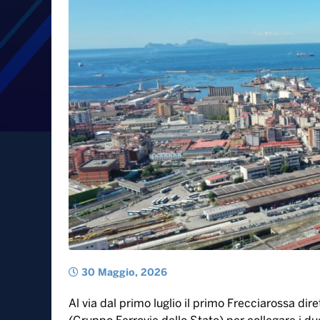
Treni, dal primo luglio il
Napoli. I due capoluoghi 
tre ore e mezza