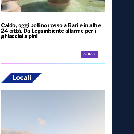
L’Italia resta nella morsa del caldo. Oggi e
domani bollino rosso in 25 città, tra cui
Bari
Caldo, oggi bollino rosso a Bari e in altre
24 città. Da Legambiente allarme per i
ghiacciai alpini