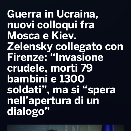
Radio Norba News TV
PALATOUR
Musica e Spettacolo
Notiziario
Generale
Guerra in Ucraina,
nuovi colloqui fra
Voce al Bari
Sport
Interviste
Novità
Mosca e Kiev.
Battiti Live 2026
Radio Norba Consiglia
Oroscopo
Zelensky collegato con
Leggerissime
Speciale Astrabilia 2026
Gallery
Firenze: “Invasione
crudele, morti 79
bambini e 1300
soldati”, ma si “spera
nell’apertura di un
dialogo”