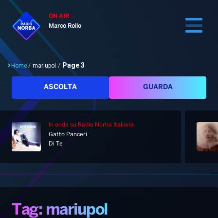
ON AIR
Marco Rollo
Page 3
Home
/
mariupol
/
Cerca
ASCOLTA
GUARDA
In onda
su Radio Norba Italiana
Home
Gatto Panceri
Di Te
Radio
Notizie
Palinsesto
Pod&Play
Classifiche
Top News
Tag: mariupol
Gallery
Giochi&Concorsi
Locali
Playlist
Hit Dance