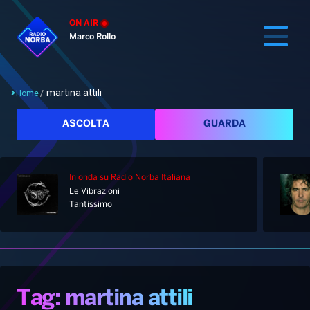
ON AIR
Marco Rollo
martina attili
Home
/
Cerca
ASCOLTA
GUARDA
In onda
su Radio Norba Italiana
Home
Le Vibrazioni
Tantissimo
Radio
Notizie
Palinsesto
Pod&Play
Classifiche
Top News
Tag: martina attili
Gallery
Giochi&Concorsi
Locali
Playlist
Hit Dance