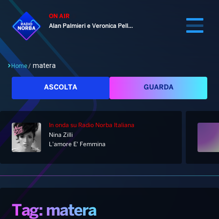
ON AIR
Alan Palmieri e Veronica Pellegrino
matera
Home
/
Cerca
ASCOLTA
GUARDA
In onda
su Radio Norba Italiana
Home
Nina Zilli
L'amore E' Femmina
Radio
Notizie
Palinsesto
Pod&Play
Classifiche
Top News
Tag: matera
Gallery
Giochi&Concorsi
Locali
Playlist
Hit Dance