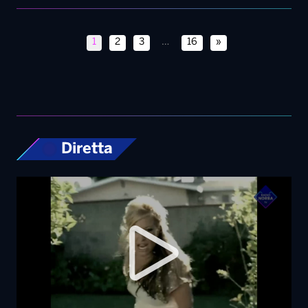
1
2
3
…
16
»
Diretta