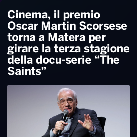
Radio Norba News TV
PALATOUR
Musica e Spettacolo
Notiziario
Generale
Cinema, il premio
Oscar Martin Scorsese
Voce al Bari
Sport
Interviste
Novità
torna a Matera per
Battiti Live 2026
Radio Norba Consiglia
Oroscopo
girare la terza stagione
Leggerissime
Speciale Astrabilia 2026
Gallery
della docu-serie “The
Saints”