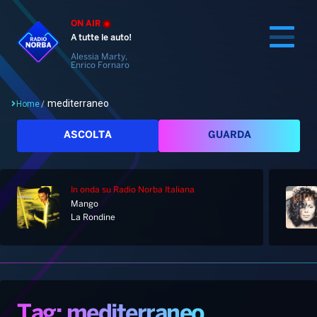
ON AIR
A tutte le auto!
Alessia Marty,
Enrico Fornaro
mediterraneo
Home
/
Cerca
ASCOLTA
GUARDA
In onda
su Radio Norba Italiana
Home
Mango
La Rondine
Radio
Notizie
Palinsesto
Pod&Play
Classifiche
Top News
Tag: mediterraneo