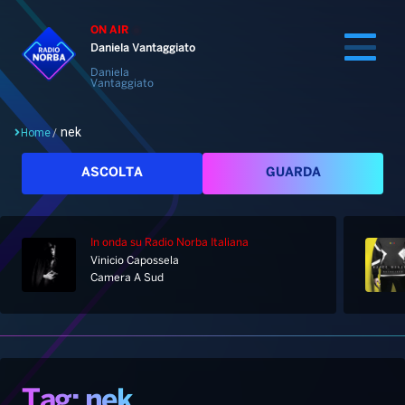
ON AIR
Daniela Vantaggiato
Daniela
Vantaggiato
nek
Home
/
Cerca
ASCOLTA
GUARDA
In onda
su Radio Norba Italiana
Home
Vinicio Capossela
Camera A Sud
Radio
Notizie
Palinsesto
Pod&Play
Classifiche
Top News
Tag: nek