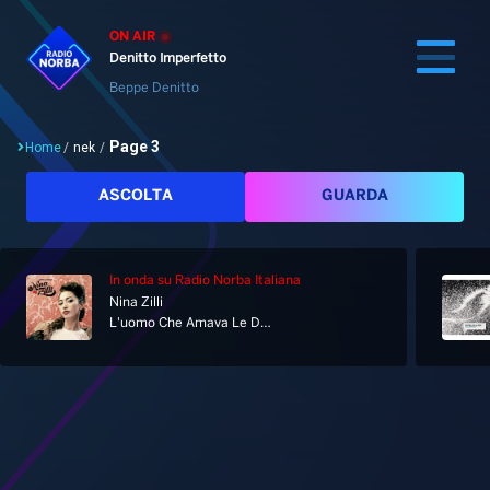
ON AIR
Denitto Imperfetto
Beppe Denitto
Page 3
Home
/
nek
/
Cerca
ASCOLTA
GUARDA
In onda
su Radio Norba Italiana
Home
Nina Zilli
L'uomo Che Amava Le Donne
Radio
Notizie
Palinsesto
Pod&Play
Classifiche
Top News
Tag: nek
Gallery
Giochi&Concorsi
Locali
Playlist
Hit Dance