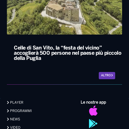
Celle di San Vito, la “festa del vicino”
accoglierà 500 persone nel paese più piccolo
della Puglia
ALTRO
Le nostre app
PLAYER
PROGRAMMI
NEWS
VIDEO
FOTO
LAVORA CON NOI
EVENTI LIVE
CONTATTI PUBBLICITÀ
MEDIA PARTNERSHIP