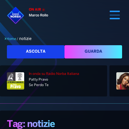
ON AIR
Marco Rollo
notizie
Home
/
Cerca
ASCOLTA
GUARDA
In onda
su Radio Norba Italiana
Home
Patty Pravo
Se Perdo Te
Radio
Notizie
Palinsesto
Pod&Play
Classifiche
Top News
Tag: notizie
Gallery
Giochi&Concorsi
Locali
Playlist
Hit Dance