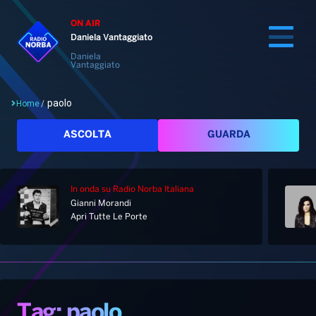
ON AIR
Daniela Vantaggiato
Daniela
Vantaggiato
paolo
Home
/
Cerca
ASCOLTA
GUARDA
In onda
su Radio Norba Italiana
Home
Gianni Morandi
Apri Tutte Le Porte
Radio
Notizie
Palinsesto
Pod&Play
Classifiche
Top News
Tag: paolo