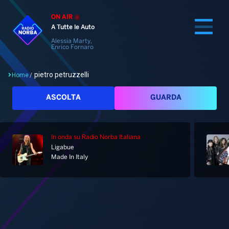
ON AIR
A Tutte le Auto
Alessia Marty,
Enrico Fornaro
pietro petruzzelli
Home
/
Cerca
ASCOLTA
GUARDA
In onda
su Radio Norba Italiana
Home
Ligabue
Made In Italy
Radio
Notizie
Palinsesto
Pod&Play
Classifiche
Top News
Tag: pietro petruzzelli