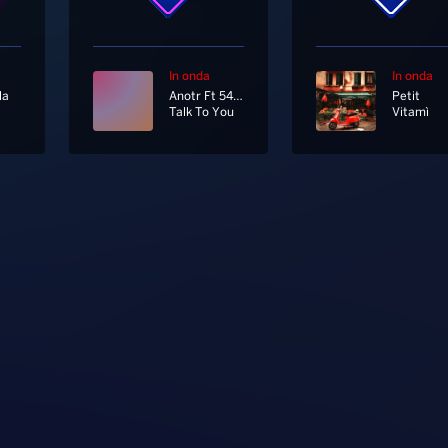
In onda
In onda
la
Anotr Ft 54 Ultra
Petit
Talk To You
Vitamì