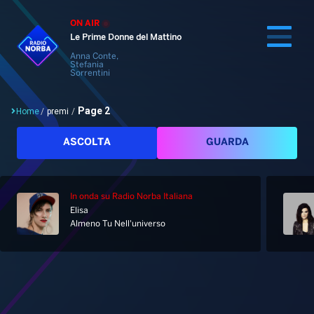
ON AIR
Le Prime Donne del Mattino
Anna Conte,
Stefania
Sorrentini
Page 2
Home
/
premi
/
Cerca
ASCOLTA
GUARDA
In onda
su Radio Norba Italiana
Home
Elisa
Almeno Tu Nell'universo
Radio
Notizie
Palinsesto
Pod&Play
Classifiche
Top News