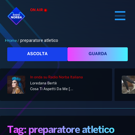
ON AIR
preparatore atletico
Home
/
Cerca
ASCOLTA
GUARDA
In onda
su Radio Norba Italiana
Home
Loredana Bertè
Cosa Ti Aspetti Da Me [Album Sanremo Edition]
Radio
Notizie
Palinsesto
Pod&Play
Classifiche
Top News
Tag: preparatore atletico
Gallery
Giochi&Concorsi
Locali
Playlist
Hit Dance