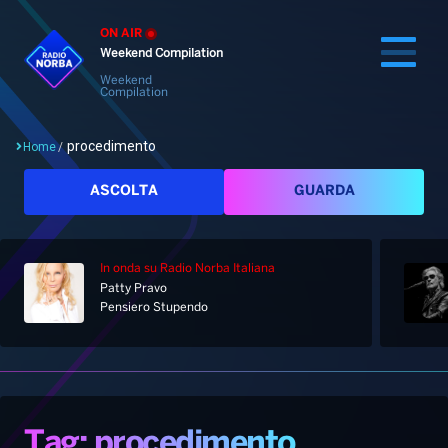
ON AIR
Weekend Compilation
Weekend
Compilation
procedimento
Home
/
Cerca
ASCOLTA
GUARDA
In onda
su Radio Norba Italiana
Home
Patty Pravo
Pensiero Stupendo
Radio
Notizie
Palinsesto
Pod&Play
Classifiche
Top News
Tag: procedimento