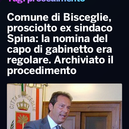
Gallery
Giochi&Concorsi
Locali
Playlist
Hit Dance
Radio Norba News TV
PALATOUR
Musica e Spettacolo
Notiziario
Generale
Comune di Bisceglie,
prosciolto ex sindaco
Voce al Bari
Sport
Interviste
Novità
Spina: la nomina del
Battiti Live 2026
Radio Norba Consiglia
Oroscopo
capo di gabinetto era
Leggerissime
Speciale Astrabilia 2026
Gallery
regolare. Archiviato il
procedimento