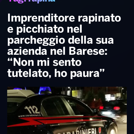
Gallery
Giochi&Concorsi
Locali
Playlist
Hit Dance
Radio Norba News TV
PALATOUR
Musica e Spettacolo
Notiziario
Generale
Imprenditore rapinato
e picchiato nel
Voce al Bari
Sport
Interviste
Novità
parcheggio della sua
Battiti Live 2026
Radio Norba Consiglia
Oroscopo
azienda nel Barese:
Leggerissime
Speciale Astrabilia 2026
Gallery
“Non mi sento
tutelato, ho paura”