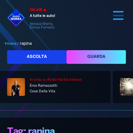
ON AIR
A tutte le auto!
Alessia Marty,
Enrico Fornaro
rapina
Home
/
Cerca
ASCOLTA
GUARDA
In onda
su Radio Norba Italiana
Home
Eros Ramazzotti
Cose Della Vita
Radio
Notizie
Palinsesto
Pod&Play
Classifiche
Top News
Tag: rapina