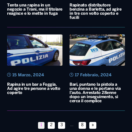
Tenta una rapina in un
Rapinato distributore
negozio a Trani, ma il titolare
benzina a Barletta, ad agire
reagisce e lo mette in fuga
in tre con volto coperto e
fucili
15 Marzo, 2024
17 Febbraio, 2024
Rapina in un bar a Foggia.
Bari, puntano la pistola a
Ad agire tre persone a volto
una donna e le portano via
coperto
l’auto. Arrestato 28enne
dopo un inseguimento, si
cerca il complice
1
2
3
…
8
»