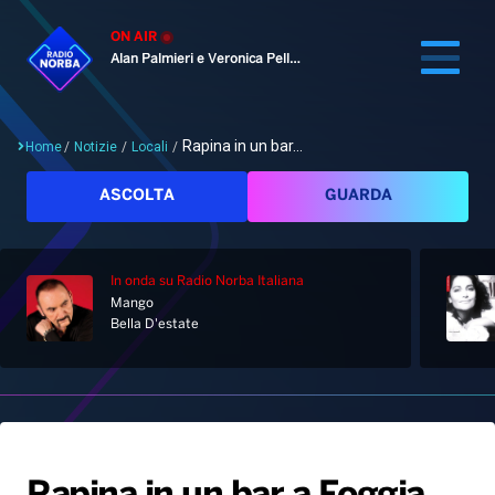
ON AIR
Alan Palmieri e Veronica Pellegrino
Rapina in un bar...
Home
/
Notizie
/
Locali
/
Cerca
ASCOLTA
GUARDA
In onda
su Radio Norba Italiana
Home
Mango
Bella D'estate
Radio
Notizie
Palinsesto
Pod&Play
Classifiche
Top News
Gallery
Giochi&Concorsi
Locali
Playlist
Hit Dance