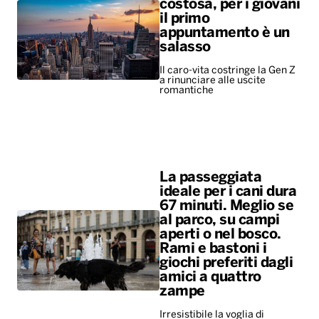
costosa, per i giovani
il primo
appuntamento è un
salasso
Il caro-vita costringe la Gen Z
a rinunciare alle uscite
romantiche
La passeggiata
ideale per i cani dura
67 minuti. Meglio se
al parco, su campi
aperti o nel bosco.
Rami e bastoni i
giochi preferiti dagli
amici a quattro
zampe
Irresistibile la voglia di