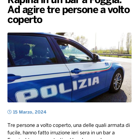
Rapina in un bar a Foggia.
Ad agire tre persone a volto
Radio Norba News TV
PALATOUR
Musica e Spettacolo
Notiziario
Generale
coperto
Voce al Bari
Sport
Interviste
Novità
Battiti Live 2026
Radio Norba Consiglia
Oroscopo
Leggerissime
Speciale Astrabilia 2026
Gallery
15 Marzo, 2024
Tre persone a volto coperto, una delle quali armata di
fucile, hanno fatto irruzione ieri sera in un bar a