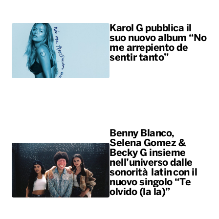
Karol G pubblica il
suo nuovo album “No
me arrepiento de
sentir tanto”
Benny Blanco,
Selena Gomez &
Becky G insieme
nell’universo dalle
sonorità latin con il
nuovo singolo “Te
olvido (la la)”