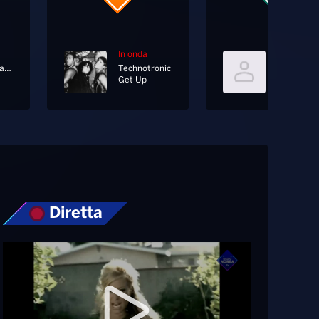
In onda
In onda
Pinguini Tattici Nucleari
Technotronic
Get Up
Il Conforto