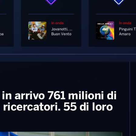
In onda
In onda
Jovanotti, Alfa
ba
Buon Vento
Amaro