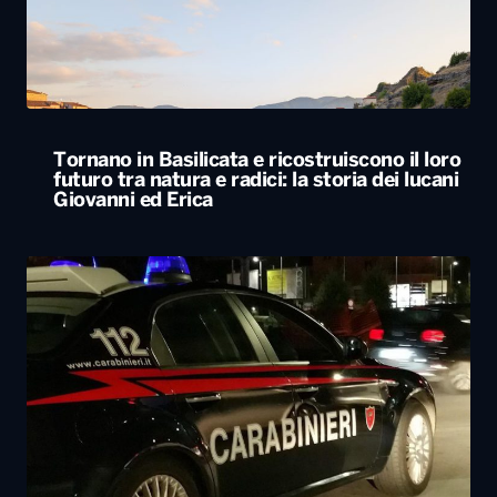
futuro tra natura e radici: la storia dei lucani
Giovanni ed Erica
Svegliato dall’esplosione di uno sportello
bancomat, residente lancia cocci dal balcone
e mette in fuga i ladri
ALTRO