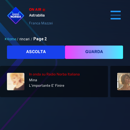
ON AIR
Astrabilia
Franca Mazzei
Page 2
Home
/
rincari
/
Cerca
ASCOLTA
GUARDA
In onda
su Radio Norba Italiana
Home
Mina
L'importante E' Finire
Radio
Notizie
Palinsesto
Pod&Play
Classifiche
Top News
Tag: rincari
Gallery
Giochi&Concorsi
Locali
Playlist
Hit Dance