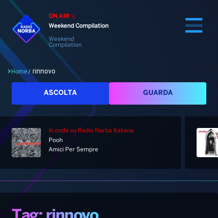
ON AIR
Weekend Compilation
Weekend
Compilation
rinnovo
Home
/
Cerca
ASCOLTA
GUARDA
In onda
su Radio Norba Italiana
Home
Pooh
Amici Per Sempre
Radio
Notizie
Palinsesto
Pod&Play
Classifiche
Top News
Tag: rinnovo