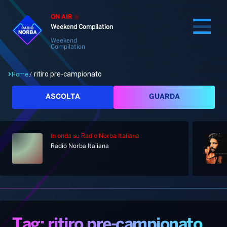
ON AIR
Weekend Compilation
Weekend
Compilation
ritiro pre-campionato
Home
/
Cerca
ASCOLTA
GUARDA
In onda
su Radio Norba Italiana
Home
Radio Norba Italiana
Radio
Notizie
Palinsesto
Pod&Play
Classifiche
Top News
Tag: ritiro pre-campionato