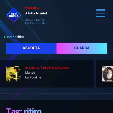
ON AIR
A tutte le auto!
Alessia Marty,
Enrico Fornaro
ritiro
Home
/
Cerca
ASCOLTA
GUARDA
In onda
su Radio Norba Italiana
Home
Mango
La Rondine
Radio
Notizie
Palinsesto
Pod&Play
Classifiche
Top News
Tag: ritiro