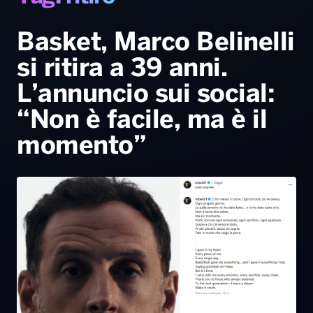
Gallery
Giochi&Concorsi
Locali
Playlist
Hit Dance
Radio Norba News TV
PALATOUR
Musica e Spettacolo
Notiziario
Generale
Basket, Marco Belinelli
si ritira a 39 anni.
Voce al Bari
Sport
Interviste
Novità
L’annuncio sui social:
Battiti Live 2026
Radio Norba Consiglia
Oroscopo
“Non è facile, ma è il
Leggerissime
Speciale Astrabilia 2026
Gallery
momento”