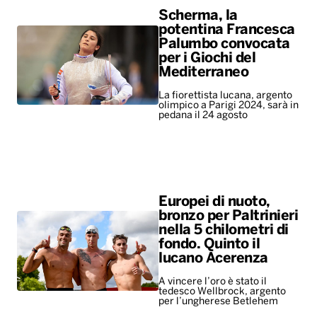
Scherma, la
potentina Francesca
Palumbo convocata
per i Giochi del
Mediterraneo
La fiorettista lucana, argento
olimpico a Parigi 2024, sarà in
pedana il 24 agosto
Europei di nuoto,
bronzo per Paltrinieri
nella 5 chilometri di
fondo. Quinto il
lucano Acerenza
A vincere l’oro è stato il
tedesco Wellbrock, argento
per l’ungherese Betlehem