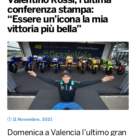
Valentino Rossi, l’ultima
conferenza stampa:
Radio Norba News TV
PALATOUR
Musica e Spettacolo
Notiziario
Generale
“Essere un’icona la mia
Voce al Bari
Sport
Interviste
Novità
vittoria più bella”
Battiti Live 2026
Radio Norba Consiglia
Oroscopo
Leggerissime
Speciale Astrabilia 2026
Gallery
11 Novembre, 2021
Domenica a Valencia l’ultimo gran