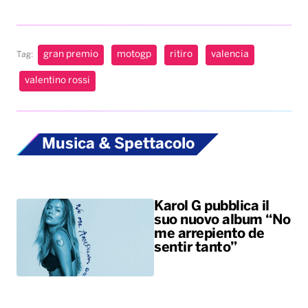
gran premio
motogp
ritiro
valencia
Tag:
valentino rossi
Musica & Spettacolo
Karol G pubblica il
suo nuovo album “No
me arrepiento de
sentir tanto”