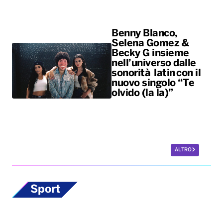
Benny Blanco,
Selena Gomez &
Becky G insieme
nell’universo dalle
sonorità latin con il
nuovo singolo “Te
olvido (la la)”
ALTRO
Sport