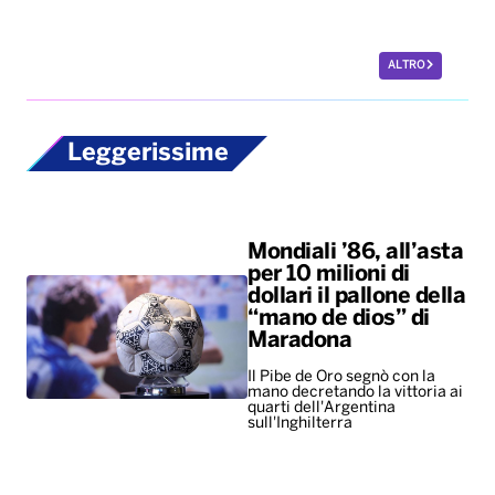
ALTRO
Leggerissime
Mondiali ’86, all’asta
per 10 milioni di
dollari il pallone della
“mano de dios” di
Maradona
Il Pibe de Oro segnò con la
mano decretando la vittoria ai
quarti dell'Argentina
sull'Inghilterra