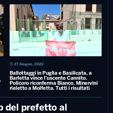
30 Giugno, 2022
Manca il personale, il museo MarTa di
Taranto domenica resta chiuso. Il
sindaco scrive al ministro Franceschini