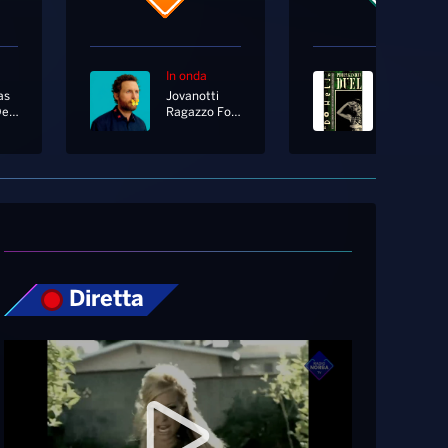
In onda
In onda
as
Jovanotti
Propagan
L'albero Delle Noci
Ragazzo Fortunato
Duel