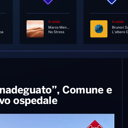
In onda
In onda
Marco Mengoni
Brunori S
ba
No Stress