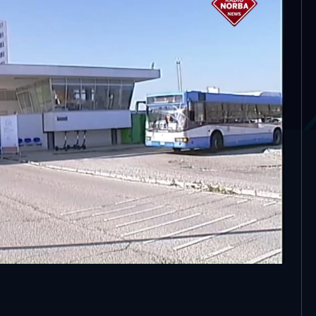
 “inadeguato”, Comune e
vo ospedale