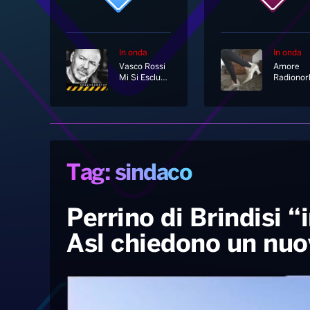
In onda
In onda
Vasco Rossi
Amore
Mi Si Escludeva
Radionor