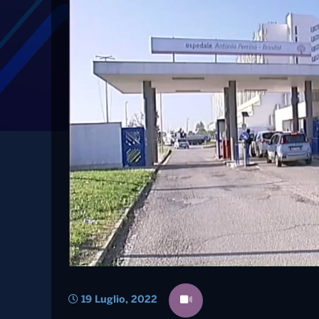
Tag: sindaco
Perrino di Brindisi
Asl chiedono un nuo