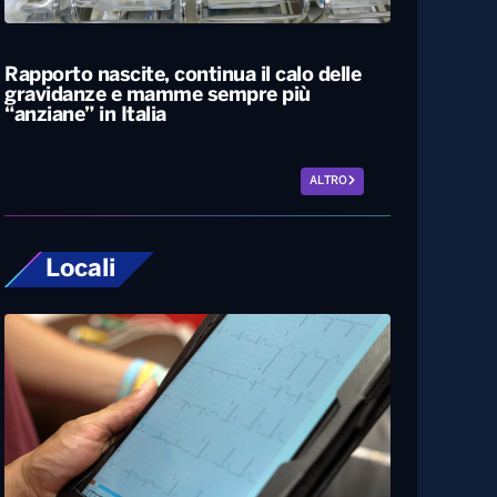
L’estate più calda di sempre, afa sino a
Ferragosto. A Napoli le temperature
sfiorano i 50 gradi
Rapporto nascite, continua il calo delle
gravidanze e mamme sempre più
“anziane” in Italia
ALTRO