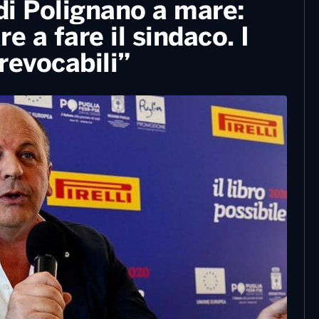
27 Giugno, 2022
Ballottaggi in Puglia e Basilicata, a
Barletta vince l’uscente Cannito.
a
Policoro riconferma Bianco. Minervini
rieletto a Molfetta. Tutti i risultati
p del prefetto al
i Polignano a mare:
e a fare il sindaco. I
rrevocabili”