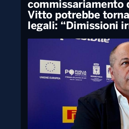
27 Giugno, 2022
Amministrative, Enrico Bianco vince 
Policoro
Appalti truccati, sto
commissariamento d
Vitto potrebbe tornar
legali: “Dimissioni i