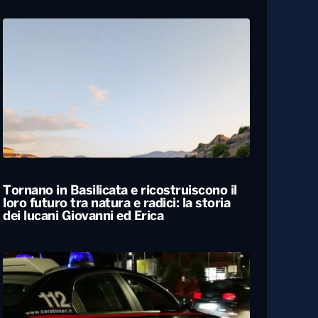
Carabiniere compie 100 anni nel
Foggiano, festa con famiglia e colleghi